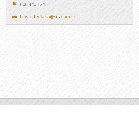
606 440 124
ivastude
nkova@se
znam.cz
© 2016 Všechna práva vyhrazena.
Vytvořte si webové stránky zdarma!