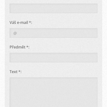
Váš e-mail *:
Předmět *:
Text *: