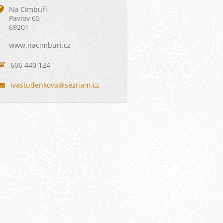
Na Cimbuří
Pavlov 65
69201
www.nacimburi.cz
606 440 124
ivastude
nkova@se
znam.cz