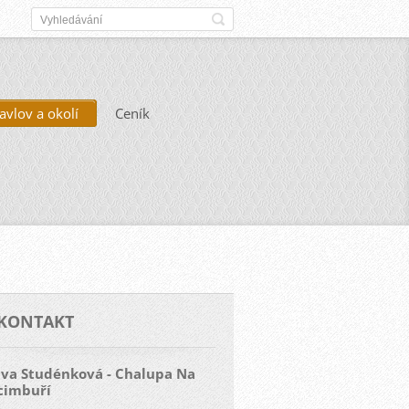
avlov a okolí
Ceník
KONTAKT
Iva Studénková - Chalupa Na
cimbuří