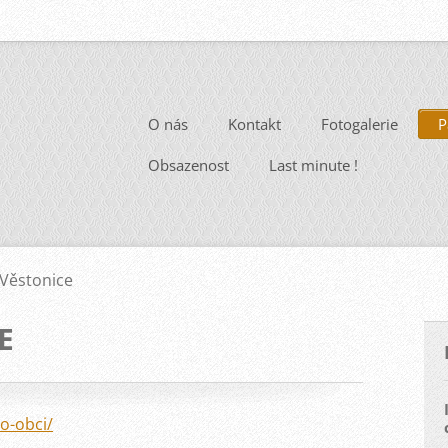
O nás
Kontakt
Fotogalerie
P
Obsazenost
Last minute !
Věstonice
E
o-obci/