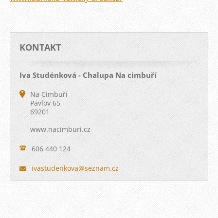
KONTAKT
Iva Studénková - Chalupa Na cimbuří
Na Cimbuří
Pavlov 65
69201
www.nacimburi.cz
606 440 124
ivastude
nkova@se
znam.cz