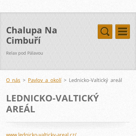
Chalupa Na
Cimbuří
Relax pod Pálavou
O nás
>
Pavlov a okolí
>
Lednicko-Valtický areál
LEDNICKO-VALTICKÝ
AREÁL
www.lednicko-valticky-areal.cz/